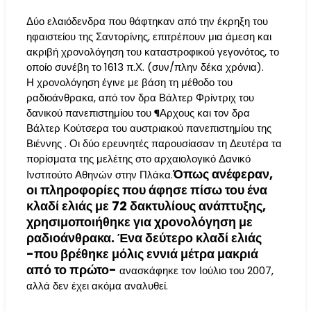
Δύο ελαιόδενδρα που θάφτηκαν από την έκρηξη του
ηφαιστείου της Σαντορίνης, επιτρέπουν μια άμεση και
ακριβή χρονολόγηση του καταστροφικού γεγονότος, το
οποίο συνέβη το 1613 π.Χ. (συν/πλην δέκα χρόνια).
Η χρονολόγηση έγινε με βάση τη μέθοδο του
ραδιοάνθρακα, από τον δρα Βάλτερ Φρίντριχ του
δανικού πανεπιστημίου του ¶Αρχους και τον δρα
Βάλτερ Κούτσερα του αυστριακού πανεπιστημίου της
Βιέννης . Οι δύο ερευνητές παρουσίασαν τη Δευτέρα τα
πορίσματα της μελέτης στο αρχαιολογικό Δανικό
Όπως ανέφεραν,
Ινστιτούτο Αθηνών στην Πλάκα.
οι πληροφορίες που άφησε πίσω του ένα
κλαδί ελιάς με 72 δακτυλίους ανάπτυξης,
χρησιμοποιήθηκε για χρονολόγηση με
ραδιοάνθρακα. Ένα δεύτερο κλαδί ελιάς
-που βρέθηκε μόλις εννιά μέτρα μακριά
από το πρώτο-
ανασκάφηκε τον Ιούλιο του 2007,
αλλά δεν έχει ακόμα αναλυθεί.