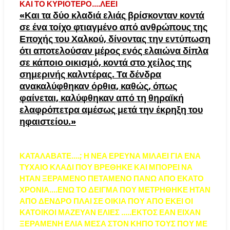
ΚΑΙ ΤΟ ΚΥΡΙΟΤΕΡΟ….ΛΕΕΙ
«Και τα δύο κλαδιά ελιάς βρίσκονταν κοντά
σε ένα τοίχο φτιαγμένο από ανθρώπους της
Εποχής του Χαλκού, δίνοντας την εντύπωση
ότι αποτελούσαν μέρος ενός ελαιώνα δίπλα
σε κάποιο οικισμό, κοντά στο χείλος της
σημερινής καλντέρας. Τα δένδρα
ανακαλύφθηκαν όρθια, καθώς, όπως
φαίνεται, καλύφθηκαν από τη θηραϊκή
ελαφρόπετρα αμέσως μετά την έκρηξη του
ηφαιστείου.»
ΚΑΤΑΛΑΒΑΤΕ….; Η ΝΕΑ ΕΡΕΥΝΑ ΜΙΛΑΕΙ ΓΙΑ ΕΝΑ
ΤΥΧΑΙΟ ΚΛΑΔΙ ΠΟΥ ΒΡΕΘΗΚΕ ΚΑΙ ΜΠΟΡΕΙ ΝΑ
ΗΤΑΝ ΞΕΡΑΜΕΝΟ ΠΕΤΑΜΕΝΟ ΠΑΝΩ ΑΠΟ ΕΚΑΤΟ
ΧΡΟΝΙΑ….ΕΝΩ ΤΟ ΔΕΙΓΜΑ ΠΟΥ ΜΕΤΡΗΘΗΚΕ ΗΤΑΝ
ΑΠΟ ΔΕΝΔΡΟ ΠΛΑΙ ΣΕ ΟΙΚΙΑ ΠΟΥ ΑΠΟ ΕΚΕΙ ΟΙ
ΚΑΤΟΙΚΟΙ ΜΑΖΕΥΑΝ ΕΛΙΕΣ …..ΕΚΤΟΣ ΕΑΝ ΕΙΧΑΝ
ΞΕΡΑΜΕΝΗ ΕΛΙΑ ΜΕΣΑ ΣΤΟΝ ΚΗΠΟ ΤΟΥΣ ΠΟΥ ΜΕ