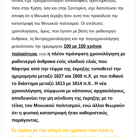
οποίος είχε πραγματοποιήσει ανασκαφικές δραστηριότητες
τόσο στην
Κρήτη
, όσο και στην Σαντορίνη, είχε διατυπώσει την
άποψη ότι η Μινωική έκρηξη ήταν αυτή που προκάλεσε την
καταστροφή του
Μινωικού πολιτισμού
.
Οι απόλυτες
χρονολογήσεις, όμως, που έγιναν με βάση τον ραδιενεργό
άνθρακα, τη δεντροχρονολόγηση και την παγοχρονολόγηση
100 με 150 χρόνια
μετατόπισαν την ημερομηνία
παλαιότερα,
η πλέον πρόσφατη χρονολόγηση με
ενώ
ραδιενεργό άνθρακα ενός κλαδιού ελιάς που
θάφτηκε από την τέφρα της έκρηξης τοποθετεί την
ημερομηνία μεταξύ 1627 και 1600 π.Χ.
με πιο πιθανό
το διάστημα μεταξύ 1613 με 1614 π.Χ.. Η νέα
χρονολόγηση, σύμφωνα με κάποιους αρχαιολόγους,
αποδεικνύει την μη σύνδεση της έκρηξης με το
τέλος του Μινωικού πολιτισμού, ενώ άλλοι θεωρούν
ότι η φυσική καταστροφή ήταν καθοριστικός
παράγοντας.
Σε σχέση με την εποχή του χρόνου που έγινε η