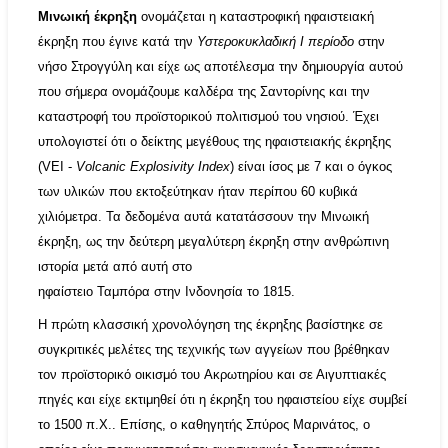
Μινωική έκρηξη
ο
νομάζεται η καταστροφική ηφαιστειακή
έκρηξη που έγινε κατά την
Υστεροκυκλαδική Ι περίοδο
στην
νήσο
Στρογγύλη
και είχε ως αποτέλεσμα την δημιουργία αυτού
που σήμερα ονομάζουμε
καλδέρα
της
Σαντορίνης
και την
καταστροφή του προϊστορικού πολιτισμού του νησιού. Έχει
υπολογιστεί ότι ο δείκτης μεγέθους της ηφαιστειακής έκρηξης
(VEI -
Volcanic Explosivity Index
) είναι ίσος με 7 και ο όγκος
των υλικών που εκτοξεύτηκαν ήταν περίπου 60 κυβικά
χιλιόμετρα. Τα δεδομένα αυτά κατατάσσουν την Μινωική
έκρηξη, ως την δεύτερη μεγαλύτερη έκρηξη στην ανθρώπινη
ιστορία μετά από αυτή στο
ηφαίστειο
Ταμπόρα
στην
Ινδονησία
το
1815
.
Η πρώτη κλασσική χρονολόγηση της έκρηξης βασίστηκε σε
συγκριτικές μελέτες της τεχνικής των αγγείων που βρέθηκαν
τον προϊστορικό οικισμό του
Ακρωτηρίου
και σε Αιγυπτιακές
πηγές και είχε εκτιμηθεί ότι η έκρηξη του ηφαιστείου είχε συμβεί
το 1500 π.Χ.. Επίσης, ο καθηγητής
Σπύρος Μαρινάτος
, ο