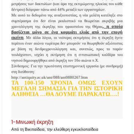
μετρήσεις των δακτυλίων (και άρα της εκτιμώμενης ηλικίας του κάθε
δέντρου) διέφεραν πάνω από 44% μεταξύ των εργαστηρίων.
Με αυτό το δεδομένο της αναξιοπιστίας, η νέα μελέτη κατέληξε στο
συμπέρασμα ότι δεν είναι ρεαλιστικό να θεωρείται ακριβής μια
, η οποία
χρονολόγηση της έκρηξης του ηφαιστείου της Θήρας
βασίζεται μόνο σε ένα κομμάτι ελιάς από την εποχή
εκείνη
. Με άλλα λόγια, οι νεότερες εκτιμήσεις ότι η έκρηξη έγινε
περίπου έναν αιώνα νωρίτερα δεν μπορούν να θεωρηθούν αξιόπιστες
με βάση τη δενδροχρονολόγηση και, συνεπώς, προς το παρόν
τουλάχιστον, ισχύει η εκτίμηση ότι η εντυπωσιακή καλδέρα του
νησιού δημιουργήθηκε από έκρηξη τον 16ο αιώνα π.Χ.
Σύνδεσμος: Για την πρωτότυπη επιστημονική εργασία (με συνδρομή)
στη διεύθυνση:
http://antiquity.ac.uk/ant/088/ant0880267.htm
ΤΑ 100-150 ΧΡΟΝΙΑ ΟΜΩΣ ΕΧΟΥΝ
ΜΕΓΑΛΗ ΣΗΜΑΣΙΑ ΓΙΑ ΤΗΝ ΙΣΤΟΡΙΚΗ
ΑΛΗΘΕΙΑ …ΘΑ ΔΟΥΜΕ ΠΑΡΑΚΑΤΩ….!
1-Μινωική έκρηξη
Από τη Βικιπαίδεια, την ελεύθερη εγκυκλοπαίδεια