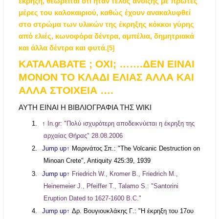
έκρηξη, θεωρείται ότι ήταν τέλος άνοιξης με πρώτες
μέρες του καλοκαιριού, καθώς έχουν ανακαλυφθεί
στο στρώμα των υλικών της έκρηξης κόκκοι γύρης
από ελιές, κωνοφόρα δέντρα, αμπέλια, δημητριακά
και άλλα δέντρα και φυτά.
[5]
ΚΑΤΑΛΑΒΑΤΕ ; ΟΧΙ; …….ΔΕΝ ΕΙΝΑΙ
ΜΟΝΟΝ ΤΟ ΚΛΑΔΙ ΕΛΙΑΣ ΑΛΛΑ ΚΑΙ
ΑΛΛΑ ΣΤΟΙΧΕΙΑ ….
ΑΥΤΗ ΕΙΝΑΙ Η ΒΙΒΛΙΟΓΡΑΦΙΑ ΤΗΣ
WIKI
1.
↑
In.gr: "Πολύ ισχυρότερη αποδεικνύεται η έκρηξη της
αρχαίας Θήρας" 28.08.2006
2.
Jump up↑
Μαρινάτος
Σπ
.: "The Volcanic Destruction on
Minoan Crete", Antiquity 425:39, 1939
3.
Jump up↑
Friedrich W., Kromer B., Friedrich M.,
Heinemeier J., Pfeiffer T., Talamo S.: "Santorini
Eruption Dated to 1627-1600 B.C."
4.
Jump up↑
Δρ
.
Βουγιουκλάκης
Γ
.: "
Η
έκρηξη
του
17
ου