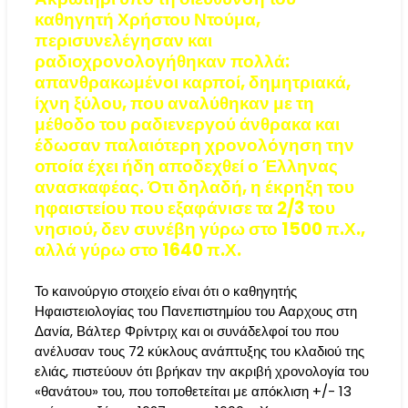
καθηγητή Χρήστου Ντούμα,
περισυνελέγησαν και
ραδιοχρονολογήθηκαν πολλά:
απανθρακωμένοι καρποί, δημητριακά,
ίχνη ξύλου, που αναλύθηκαν με τη
μέθοδο του ραδιενεργού άνθρακα και
έδωσαν παλαιότερη χρονολόγηση την
οποία έχει ήδη αποδεχθεί ο Έλληνας
ανασκαφέας. Ότι δηλαδή, η έκρηξη του
ηφαιστείου που εξαφάνισε τα 2/3 του
νησιού, δεν συνέβη γύρω στο 1500 π.Χ.,
αλλά γύρω στο 1640 π.Χ.
Το καινούργιο στοιχείο είναι ότι ο καθηγητής
Ηφαιστειολογίας του Πανεπιστημίου του Ααρχους στη
Δανία, Βάλτερ Φρίντριχ και οι συνάδελφοί του που
ανέλυσαν τους 72 κύκλους ανάπτυξης του κλαδιού της
ελιάς, πιστεύουν ότι βρήκαν την ακριβή χρονολογία του
«θανάτου» του, που τοποθετείται με απόκλιση +/- 13