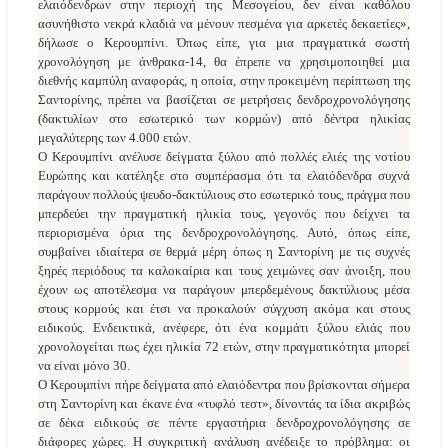
ελαιόδενδρων στην περιοχή της Μεσογείου, δεν είναι καθόλου
ασυνήθιστο νεκρά κλαδιά να μένουν πεσμένα για αρκετές δεκαετίες»,
δήλωσε ο Κερουμπίνι. Όπως είπε, για μια πραγματικά σωστή
χρονολόγηση με άνθρακα-14, θα έπρεπε να χρησιμοποιηθεί μια
διεθνής καμπύλη αναφοράς, η οποία, στην προκειμένη περίπτωση της
Σαντορίνης, πρέπει να βασίζεται σε μετρήσεις δενδροχρονολόγησης
(δακτυλίων στο εσωτερικό των κορμών) από δέντρα ηλικίας
μεγαλύτερης των 4.000 ετών.
Ο Κερουμπίνι ανέλυσε δείγματα ξύλου από πολλές ελιές της νοτίου
Ευρώπης και κατέληξε στο συμπέρασμα ότι τα ελαιόδενδρα συχνά
παράγουν πολλούς ψευδο-δακτύλιους στο εσωτερικό τους, πράγμα που
μπερδεύει την πραγματική ηλικία τους, γεγονός που δείχνει τα
περιορισμένα όρια της δενδροχρονολόγησης. Αυτό, όπως είπε,
συμβαίνει ιδιαίτερα σε θερμά μέρη όπως η Σαντορίνη με τις συχνές
ξηρές περιόδους τα καλοκαίρια και τους χειμώνες σαν άνοιξη, που
έχουν ως αποτέλεσμα να παράγουν μπερδεμένους δακτύλιους μέσα
στους κορμούς και έτσι να προκαλούν σύγχυση ακόμα και στους
ειδικούς. Ενδεικτικά, ανέφερε, ότι ένα κομμάτι ξύλου ελιάς που
χρονολογείται πως έχει ηλικία 72 ετών, στην πραγματικότητα μπορεί
να είναι μόνο 30.
Ο Κερουμπίνι πήρε δείγματα από ελαιόδεντρα που βρίσκονται σήμερα
στη Σαντορίνη και έκανε ένα «τυφλό τεστ», δίνοντάς τα ίδια ακριβώς
σε δέκα ειδικούς σε πέντε εργαστήρια δενδροχρονολόγησης σε
διάφορες χώρες. Η συγκριτική ανάλυση ανέδειξε το πρόβλημα: οι