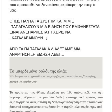
που προσπαθεί να ξανακάνει μικρότερη την ιστορία
μας.
ΟΠΩΣ ΠΑΝΤΑ ΤΑ ΣΥΣΤΗΜΙΚΑ Μ.Μ.Ε
ΠΑΠΑΓΑΛΙΖΟΥΝ ΜΙΑ ΕΙΔΗΣΗ ΠΟΥ ΕΜΦΑΝΕΣΤΑΤΑ
ΕΙΝΑΙ ΑΝΕΠΑΡΚΕΣΤΑΤΗ ΧΩΡΙΣ ΝΑ
;
...ΚΑΤΑΛΑΒΑΙΝΟΥΝ...
ΑΠΟ ΤΑ ΠΑΠΑΓΑΛΑΚΙΑ ΔΙΑΛΕΞΑΜΕ ΜΙΑ
ΑΝΑΡΤΗΣΗ....Η ΕΙΔΗΣΗ ΛΕΕΙ ….
Το μπερδεμένο ρολόι της ελιάς
Νέα θεωρία για τη χρονολόγηση της έκρηξης του ηφαιστείου της Σαντορίνης
Δευτέρα, 10 Μαρτίου 2014
Το ηφαίστειο της Θήρας εξερράγη τον 16ο αιώνα π.Χ. και όχι
νωρίτερα, σύμφωνα με μια νέα διεθνή επιστημονική έρευνα, που
αξιολόγησε ως αναξιόπιστη τη δενδροχρονολόγηση στην οποία είχαν
βασιστεί προηγούμενες εκτιμήσεις ότι η έκρηξη είχε συμβεί πριν από
έναν αιώνα περίπου.