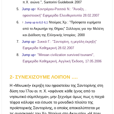
π
.
Χ
.
αιώνα
.", Santorini Guidebook 2007
5.
Jump up↑
Κοντράρου-Ρασσιά Ν.: "Άνοιξη...
ηφαιστειακή" Εφημερίδα Ελευθεροτυπία 28.02.2007
6.
↑
Ντούμας Χρ.: "Πρόσφατα ευρήματα
Jump up to:6,0
6,1
από το Ακρωτήρι της Θήρας" Σύλλογος για την Μελέτη
και Διάδοση της Ελληνικής Ιστορίας. 2000
7.
Jump up↑
Συκκά Γ.: "Σαντορίνη, η μεγάλη έκρηξη"
Εφημερίδα Καθημερινή 28.02.2007
8.
Jump up↑
"Minoan civilization survived tsunami",
Εφημερίδα Καθημερινή, Αγγλική Έκδοση, 17.05.2006
2- ΣΥΝΕΧΙΖΟΥΜΕ ΛΟΙΠΟΝ ….
Η «Μινωική» έκρηξη του ηφαιστείου της Σαντορίνης στη
δύση του 17ου αι. π. Χ. «αφάνισε κάθε ίχνος από το
νησιωτικό σύμπλεγμα», μην ξεχνάμε όμως πως η παχιά
τέφρα κάλυψε και έσωσε το μοναδικό πλούτο της
προϊστορικής Σαντορίνης, ο οποίος αποκαλύπτεται με
τις ανασκαφές του Χρ. Ντούμα στο Ακρωτήρι. «Η πριν