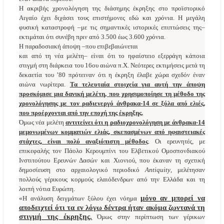
Η ακριβής χρονολόγηση της διάσημης έκρηξης στο προϊστορικό
Αιγαίο έχει διχάσει τους επιστήμονες εδώ και χρόνια. Η μεγάλη
φυσική καταστροφή –με τις σημαντικές ιστορικές επιπτώσεις της–
εκτιμάται ότι συνέβη πριν από 3.500 έως 3.600 χρόνια.
Η παραδοσιακή άποψη –που επιβεβαιώνεται
και από τη νέα μελέτη– είναι ότι το ηφαίστειο εξερράγη κάποια
στιγμή στη διάρκεια του 16ου αιώνα π.Χ. Νεότερες εκτιμήσεις μετά τη
δεκαετία του ’80 πρότειναν ότι η έκρηξη έλαβε χώρα σχεδόν έναν
αιώνα νωρίτερα.
Τα τελευταία στοιχεία για αυτή την άποψη
προσκόμισε μια δανική μελέτη, που χρησιμοποίησε τη μέθοδο της
χρονολόγησης με τον ραδιενεργό άνθρακα-14 σε ξύλα από ελιές,
που προέρχονται από την εποχή της έκρηξης.
Όμως νέα μελέτη
αντιτείνει ότι η ραδιοχρονολόγηση με άνθρακα-14
μεμονωμένων κομματιών ελιάς, σκεπασμένων από ηφαιστειακές
στάχτες, είναι πολύ αναξιόπιστη μέθοδος
. Οι ερευνητές, με
επικεφαλής τον Πάολο Κερουμπίνι του Ελβετικού Ομοσπονδιακού
Ινστιτούτου Ερευνών Δασών και Χιονιού, που έκαναν τη σχετική
δημοσίευση στο αρχαιολογικό περιοδικό
Antiquity
, μελέτησαν
πολλούς γέρικους κορμούς ελαιόδενδρων από την Ελλάδα και τη
λοιπή νότια Ευρώπη.
μόνο αν μπορεί να
«Η ανάλυση δειγμάτων ξύλου έχει νόημα
αποδειχτεί ότι τα εν λόγω δέντρα ήταν ακόμα ζωντανά τη
στιγμή της έκρηξης.
Όμως στην περίπτωση των γέρικων