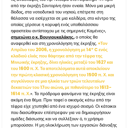
από την έκρηξη Σαντορίνη ήταν ενιαία. Μόνο μια μικρή
δίοδος, στα νοτιοδυτικά του νησιού, επέτρεπε στη
θάλασσα να εισέρχεται σε μια καλδέρα, στο κέντρο της
οποίας χέρσευε η κορυφή ενός υποθαλάσσιου
ηφαιστείου αντίστοιχου με τις σημερινές Καμένες»,
σημειώνει ο κ. Βουγιουκαλάκης,
ο οποίος θα
αναφερθεί και στη χρονολόγηση της έκρηξης.
«Τον
Απρίλιο του 2006, η χρονολόγηση με 14° C ενός
κλαδιού ελιάς που θάφτηκε από την τέφρα της
Μινωικής έκρηξης, δίνει ηλικίες μεταξύ του 1627 και
του 1600 π. Χ. Τα αποτελέσματα αυτά αποκλείουν
την πρώτη κλασική χρονολόγηση του 1500 π. Χ. και
συγκλίνουν σε μια ηλικία των τριών τελευταίων
δεκαετιών του 17ου αιώνα, με πιθανότερο το 1613-
1614 π. Χ.
». Τα πρόδρομα φαινόμενα της έκρηξης είναι
ακόμη ένα θέμα. Πριν ταφεί ο οικισμός κάτω από την
τέφρα είχε χτυπηθεί από ένα ισχυρό σεισμό. Οι κάτοικοι
που διασώθηκαν επέστρεψαν για να δημιουργήσουν
ομάδες διάσωσης και να συλλέξουν ό, τι χρήσιμο
μπορούσαν. Η μη ολοκλήρωση των εργασιών διάνοιξης